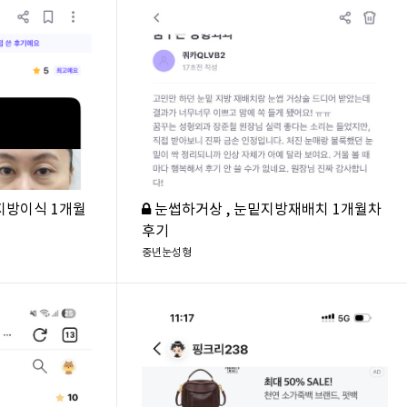
지방이식 1개월
눈썹하거상 , 눈밑지방재배치 1개월차
후기
중년눈성형