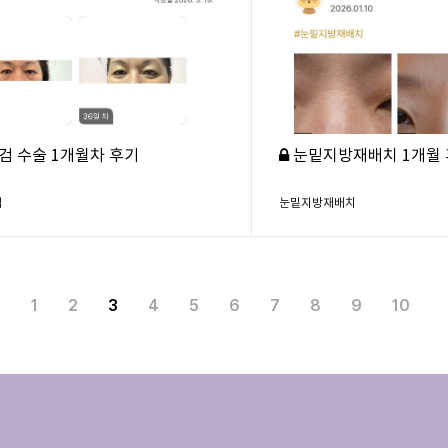
검 수술 1개월차 후기
눈밑지방재배치 1개월
검
눈밑지방재배치
1
2
3
4
5
6
7
8
9
10