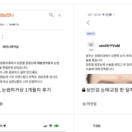
, 눈썹하거상 1개월차 후기
상안검 눈매교정 한 달
형
상/하안검