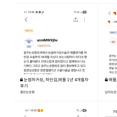
눈썹하거상, 하안검,매몰 1년 4개월차
매몰
후기
중년눈성형
남자눈성