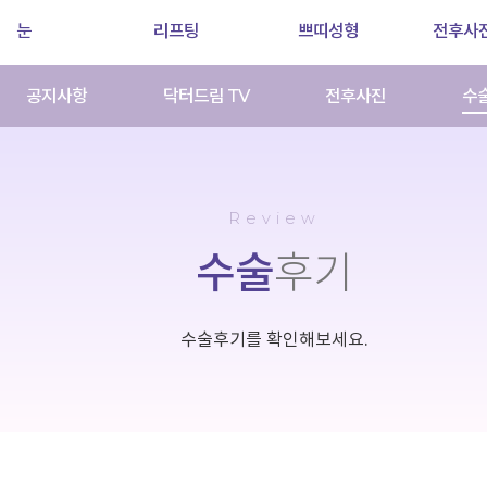
눈
리프팅
쁘띠성형
전후사
공지사항
닥터드림 TV
전후사진
수
Review
수술
후기
수술후기를 확인해보세요.