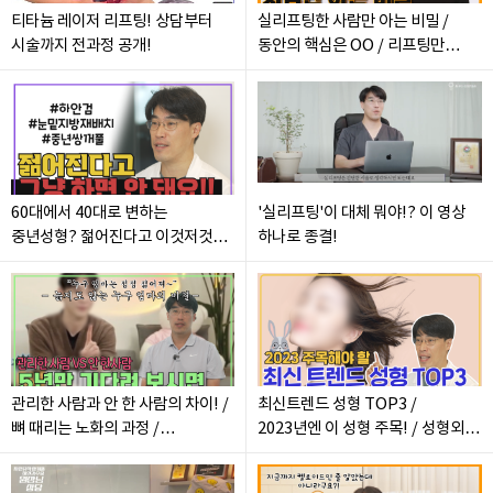
티타늄 레이저 리프팅! 상담부터
실리프팅한 사람만 아는 비밀 /
시술까지 전과정 공개!
동안의 핵심은 OO / 리프팅만
한다고 다 해결되지 않아요
60대에서 40대로 변하는
'실리프팅'이 대체 뭐야!? 이 영상
중년성형? 젊어진다고 이것저것
하나로 종결!
무작정 하면 안 돼요! 내 상태에
맞는 중년성형!
관리한 사람과 안 한 사람의 차이! /
최신트렌드 성형 TOP3 /
뼈 때리는 노화의 과정 /
2023년엔 이 성형 주목! / 성형외과
레이저만으로는 안되는 노화...
원장이 뽑은 워너비 성형 예측!