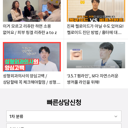
이거 모르고 리쥬란 하면 소용
진짜 켈로이드가 아닐 수도 있어요!
없어요 / 피부 링겔 리쥬란 a to z
켈로이드 진단 방법 / 흉터에 대한
모든 것
성형외과의사의 양심고백 /
‘3.5.7 펌라인’, 보다 자연스러운
상담할때 꼭 체크해야할점 / 성형을
쌍꺼풀 라인을 위해!
보수적으로 해야하는 이유
빠른상담신청