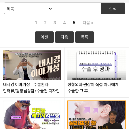
검색
1
2
3
4
5
다음 >
이전
다음
목록
내시경 이마거상 - 수술환자
성형외과 원장이 직접 아내에게
인터뷰/원장님상담/수술전 디자인
수술한 그 후...