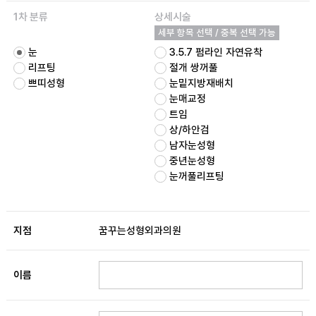
1차 분류
상세시술
세부 항목 선택 / 중복 선택 가능
눈
3.5.7 펌라인 자연유착
리프팅
절개 쌍꺼풀
쁘띠성형
눈밑지방재배치
눈매교정
트임
상/하안검
남자눈성형
중년눈성형
눈꺼풀리프팅
지점
꿈꾸는성형외과의원
이름