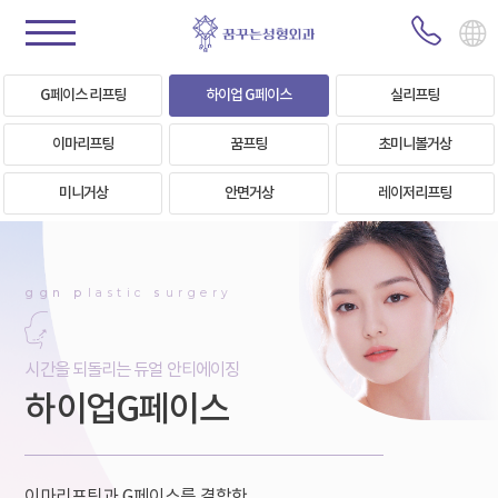
G페이스 리프팅
하이업 G페이스
실리프팅
이마리프팅
꿈프팅
초미니볼거상
미니거상
안면거상
레이저리프팅
ggn
p
lastic
s
urgery
시간을 되돌리는 듀얼 안티에이징
하이업G페이스
이마리프팅과 G페이스를 결합한