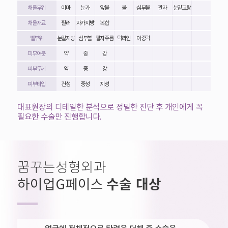
채울부위
이마
눈가
앞볼
볼
심부볼
관자
눈밑고랑
채울재료
필러
자가지방
복합
뺄부위
눈밑지방
심부볼
팔자주름
턱라인
이중턱
피부여분
약
중
강
피부두께
약
중
강
피부타입
건성
중성
지성
대표원장의 디테일한 분석으로 정밀한 진단 후 개인에게 꼭
필요한 수술만 진행합니다.
꿈꾸는성형외과
수술 대상
하이업G페이스