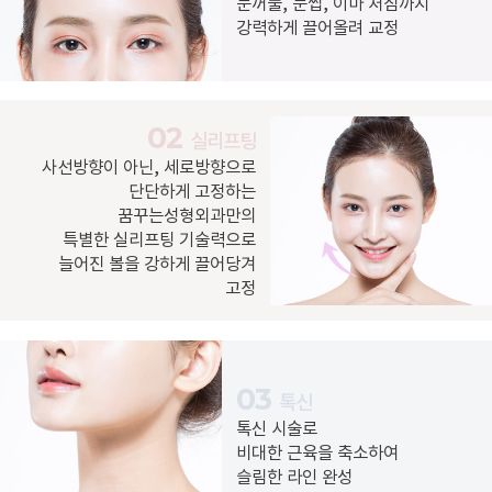
눈꺼풀, 눈썹, 이마 처짐까지
강력하게 끌어올려 교정
02
실리프팅
사선방향이 아닌, 세로방향으로
단단하게 고정하는
꿈꾸는성형외과만의
특별한 실리프팅 기술력으로
늘어진 볼을 강하게 끌어당겨
고정
03
톡신
톡신 시술로
비대한 근육을 축소하여
슬림한 라인 완성