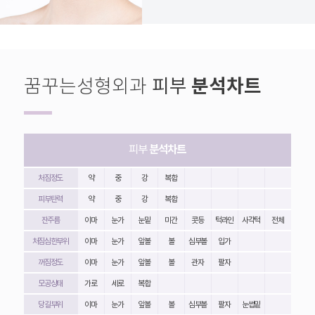
꿈꾸는성형외과
분석차트
피부
피부
분석차트
처짐정도
약
중
강
복합
피부탄력
약
중
강
복합
잔주름
이마
눈가
눈밑
미간
콧등
턱라인
사각턱
전체
처짐심한부위
이마
눈가
앞볼
볼
심부볼
입가
꺼짐정도
이마
눈가
앞볼
볼
관자
팔자
모공상태
가로
세로
복합
당길부위
이마
눈가
앞볼
볼
심부볼
팔자
눈썹밑