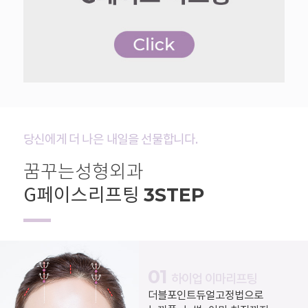
당신에게 더 나은 내일을 선물합니다.
꿈꾸는성형외과
3STEP
G페이스리프팅
01
하이업 이마리프팅
더블포인트듀얼고정법으로